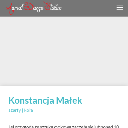
Konstancja Małek
szarfy | koła
Jej przygoda ze sztuką cyrkową zaczęła się już ponad 10