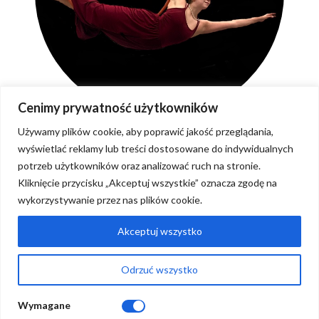
Cenimy prywatność użytkowników
Używamy plików cookie, aby poprawić jakość przeglądania,
wyświetlać reklamy lub treści dostosowane do indywidualnych
potrzeb użytkowników oraz analizować ruch na stronie.
Kliknięcie przycisku „Akceptuj wszystkie” oznacza zgodę na
wykorzystywanie przez nas plików cookie.
Regulations
FAQ
Akceptuj wszystko
Contact
Odrzuć wszystko
They talk about us
Wymagane