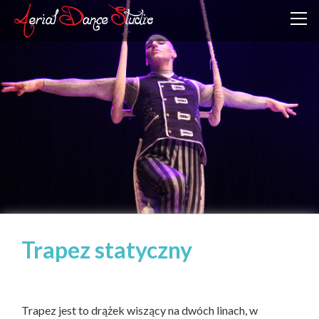
Trapez statyczny
Trapez jest to drążek wiszący na dwóch linach, w