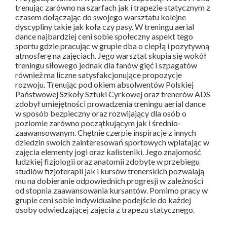
trenując zarówno na szarfach jak i trapezie statycznym z
czasem dołączając do swojego warsztatu kolejne
dyscypliny takie jak koła czy pasy. W treningu aerial
dance najbardziej ceni sobie społeczny aspekt tego
sportu gdzie pracując w grupie dba o ciepłą i pozytywną
atmosferę na zajęciach. Jego warsztat skupia się wokół
treningu siłowego jednak dla fanów gięć i szpagatów
również ma liczne satysfakcjonujące propozycje
rozwoju. Trenując pod okiem absolwentów Polskiej
Państwowej Szkoły Sztuki Cyrkowej oraz trenerów ADS
zdobył umiejętności prowadzenia treningu aerial dance
w sposób bezpieczny oraz rozwijający dla osób o
poziomie zarówno początkującym jak i średnio-
zaawansowanym. Chętnie czerpie inspiracje z innych
dziedzin swoich zainteresowań sportowych wplatając w
zajęcia elementy jogi oraz kalisteniki. Jego znajomość
ludzkiej fizjologii oraz anatomii zdobyte w przebiegu
studiów fizjoterapii jak i kursów trenerskich pozwalają
mu na dobieranie odpowiednich progresji w zależności
od stopnia zaawansowania kursantów. Pomimo pracy w
grupie ceni sobie indywidualne podejście do każdej
osoby odwiedzającej zajęcia z trapezu statycznego.