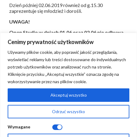
Dzień później 02.06.2019 również od g.15.30
zaprezentuje się młodzież i dorośli.
UWAGA!
Open Studio w dniach 01.06 oraz 02.06 nie odbywa
się!
Cenimy prywatność użytkowników
Używamy plików cookie, aby poprawić jakość przeglądania,
wyświetlać reklamy lub treści dostosowane do indywidualnych
potrzeb użytkowników oraz analizować ruch na stronie.
Kliknięcie przycisku „Akceptuj wszystkie” oznacza zgodę na
wykorzystywanie przez nas plików cookie.
Regulaminy
Pytania i odpowiedzi
Akceptuj wszystko
Kontakt
Odrzuć wszystko
Mówią o nas
Wymagane