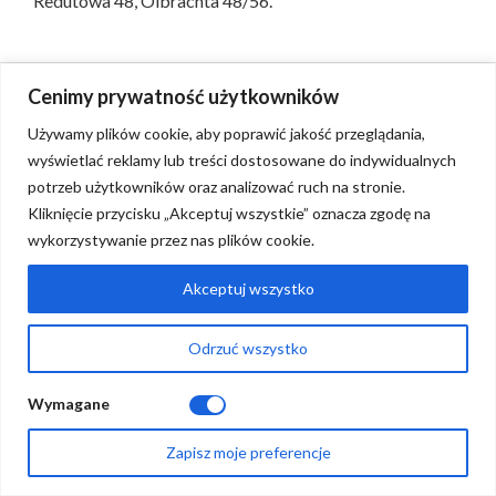
Redutowa 48, Olbrachta 48/56.
Cenimy prywatność użytkowników
Używamy plików cookie, aby poprawić jakość przeglądania,
wyświetlać reklamy lub treści dostosowane do indywidualnych
Regulaminy
potrzeb użytkowników oraz analizować ruch na stronie.
Pytania i odpowiedzi
Kliknięcie przycisku „Akceptuj wszystkie” oznacza zgodę na
wykorzystywanie przez nas plików cookie.
Kontakt
Akceptuj wszystko
Mówią o nas
Odrzuć wszystko
Wymagane
Zapisz moje preferencje