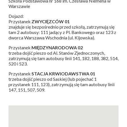
Szkoła Podstawowa nr 168 im. Czesława Niemena w
Warszawie
Dojazd:
Przystanek
ZWYCIĘZCÓW 01
znajduje się bezpośrednio przed szkołą, zatrzymują się
tam 2 autobusy: 111 jadący z Pl. Bankowego oraz 123 z
dworca Warszawa Wschodnia (ul. Kijowska).
Przystanek
MIĘDZYNARODOWA 02
trzeba dojść pieszo od Al. Stanów Zjednoczonych,
zatrzymują się tam autobusy linii 141, 182, 188, 382, 514,
520 i 523.
Przystanek
STACJA KRWIODAWSTWA 01
trzeba dojść pieszo od Saskiej (lub pojechać 1
przystanek 111, 123), zatrzymują się tam autobusy linii
147, 151, 507, 509.