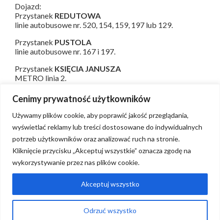
Dojazd:
Przystanek
REDUTOWA
linie autobusowe nr. 520, 154, 159, 197 lub 129.
Przystanek
PUSTOLA
linie autobusowe nr. 167 i 197.
Przystanek
KSIĘCIA JANUSZA
METRO linia 2.
Cenimy prywatność użytkowników
Używamy plików cookie, aby poprawić jakość przeglądania,
wyświetlać reklamy lub treści dostosowane do indywidualnych
potrzeb użytkowników oraz analizować ruch na stronie.
Kliknięcie przycisku „Akceptuj wszystkie” oznacza zgodę na
wykorzystywanie przez nas plików cookie.
Regulaminy
Pytania i odpowiedzi
Akceptuj wszystko
Kontakt
Odrzuć wszystko