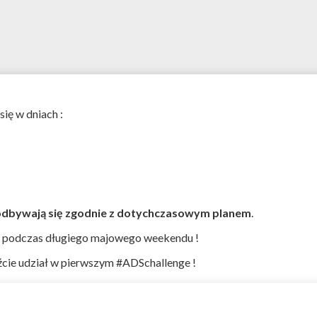
ię w dniach :
a odbywają się zgodnie z dotychczasowym planem
.
 podczas długiego majowego weekendu !
źcie udział w pierwszym #ADSchallenge !