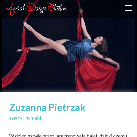
Zuzanna Pietrzak
szarfy | hamaki
W dzieciństwie przez lata trenowała balet, dzięki czemu