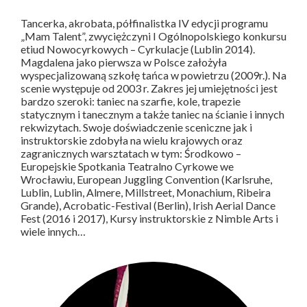
Tancerka, akrobata, półfinalistka IV edycji programu
„Mam Talent”, zwyciężczyni I Ogólnopolskiego konkursu
etiud Nowocyrkowych – Cyrkulacje (Lublin 2014).
Magdalena jako pierwsza w Polsce założyła
wyspecjalizowaną szkołę tańca w powietrzu (2009r.). Na
scenie występuje od 2003 r. Zakres jej umiejętności jest
bardzo szeroki: taniec na szarfie, kole, trapezie
statycznym i tanecznym a także taniec na ścianie i innych
rekwizytach. Swoje doświadczenie sceniczne jak i
instruktorskie zdobyła na wielu krajowych oraz
zagranicznych warsztatach w tym: Środkowo –
Europejskie Spotkania Teatralno Cyrkowe we
Wrocławiu, European Juggling Convention (Karlsruhe,
Lublin, Lublin, Almere, Millstreet, Monachium, Ribeira
Grande), Acrobatic-Festival (Berlin), Irish Aerial Dance
Fest (2016 i 2017), Kursy instruktorskie z Nimble Arts i
wiele innych…