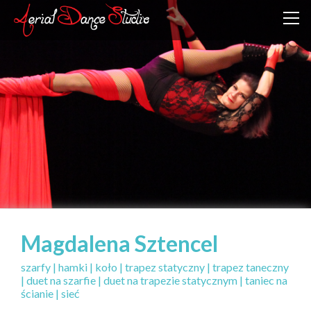
Magdalena Sztencel
szarfy | hamki | koło | trapez statyczny | trapez taneczny
| duet na szarfie | duet na trapezie statycznym | taniec na
ścianie | sieć